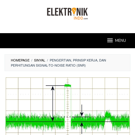
Skip
to
content
MENU
HOMEPAGE
/
SINYAL
/
PENGERTIAN, PRINSIP KERJA, DAN
PERHITUNGAN SIGNAL-TO-NOISE RATIO (SNR)