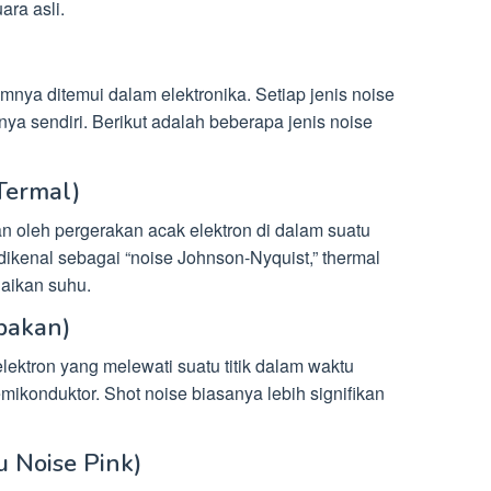
ara asli.
nya ditemui dalam elektronika. Setiap jenis noise
nya sendiri. Berikut adalah beberapa jenis noise
Termal)
kan oleh pergerakan acak elektron di dalam suatu
dikenal sebagai “noise Johnson-Nyquist,” thermal
naikan suhu.
bakan)
elektron yang melewati suatu titik dalam waktu
mikonduktor. Shot noise biasanya lebih signifikan
au Noise Pink)