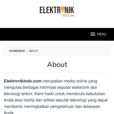
Skip
to
content
MENU
HOMEPAGE
/
ABOUT
About
By
administrator
Posted
Elektronikindo.com
merupakan media online yang
on
September
mengulas berbagai informasi seputar elektronik dan
25,
teknologi terkini. Kami hadir untuk memenuhi kebutuhan
2018
Anda akan berita dan artikel seputar teknologi yang dapat
membantu meningkatkan pengetahuan dan wawasan
Anda.