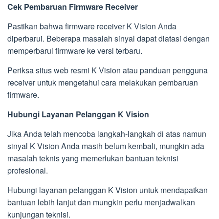
Cek Pembaruan Firmware Receiver
Pastikan bahwa firmware receiver K Vision Anda
diperbarui. Beberapa masalah sinyal dapat diatasi dengan
memperbarui firmware ke versi terbaru.
Periksa situs web resmi K Vision atau panduan pengguna
receiver untuk mengetahui cara melakukan pembaruan
firmware.
Hubungi Layanan Pelanggan K Vision
Jika Anda telah mencoba langkah-langkah di atas namun
sinyal K Vision Anda masih belum kembali, mungkin ada
masalah teknis yang memerlukan bantuan teknisi
profesional.
Hubungi layanan pelanggan K Vision untuk mendapatkan
bantuan lebih lanjut dan mungkin perlu menjadwalkan
kunjungan teknisi.