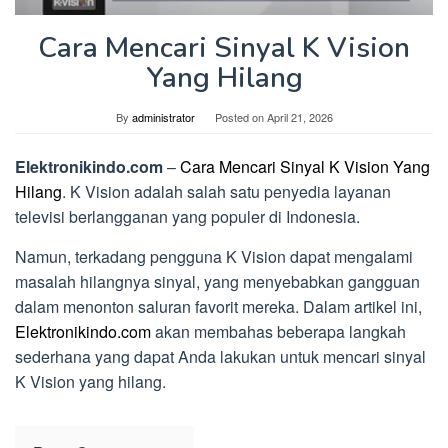
Cara Mencari Sinyal K Vision
Yang Hilang
By
administrator
Posted on
April 21, 2026
Elektronikindo.com
–
Cara Mencari Sinyal K Vision Yang
Hilang
. K Vision adalah salah satu penyedia layanan
televisi berlangganan yang populer di Indonesia.
Namun, terkadang pengguna K Vision dapat mengalami
masalah hilangnya sinyal, yang menyebabkan gangguan
dalam menonton saluran favorit mereka. Dalam artikel ini,
Elektronikindo.com
akan membahas beberapa langkah
sederhana yang dapat Anda lakukan untuk mencari sinyal
K Vision yang hilang.