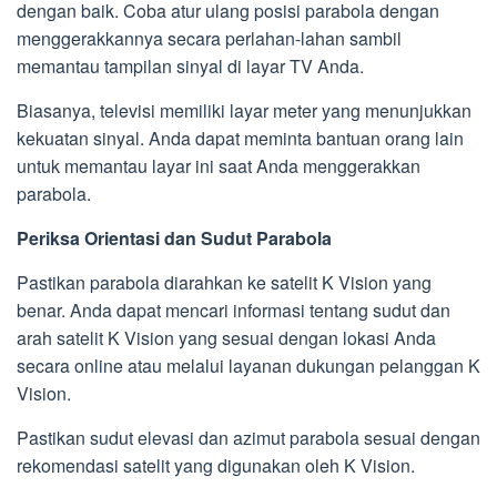
dengan baik. Coba atur ulang posisi parabola dengan
menggerakkannya secara perlahan-lahan sambil
memantau tampilan sinyal di layar TV Anda.
Biasanya, televisi memiliki layar meter yang menunjukkan
kekuatan sinyal. Anda dapat meminta bantuan orang lain
untuk memantau layar ini saat Anda menggerakkan
parabola.
Periksa Orientasi dan Sudut Parabola
Pastikan parabola diarahkan ke satelit K Vision yang
benar. Anda dapat mencari informasi tentang sudut dan
arah satelit K Vision yang sesuai dengan lokasi Anda
secara online atau melalui layanan dukungan pelanggan K
Vision.
Pastikan sudut elevasi dan azimut parabola sesuai dengan
rekomendasi satelit yang digunakan oleh K Vision.