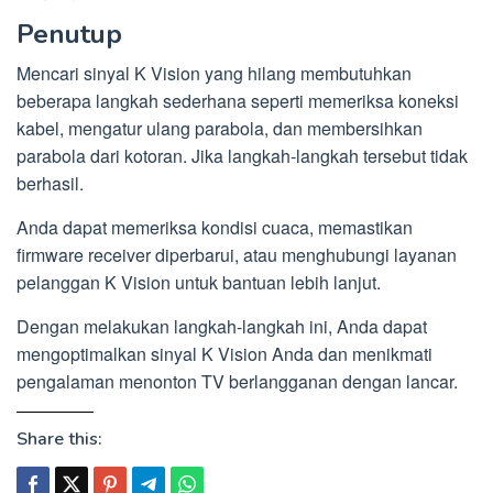
Penutup
Mencari sinyal K Vision yang hilang membutuhkan
beberapa langkah sederhana seperti memeriksa koneksi
kabel, mengatur ulang parabola, dan membersihkan
parabola dari kotoran. Jika langkah-langkah tersebut tidak
berhasil.
Anda dapat memeriksa kondisi cuaca, memastikan
firmware receiver diperbarui, atau menghubungi layanan
pelanggan K Vision untuk bantuan lebih lanjut.
Dengan melakukan langkah-langkah ini, Anda dapat
mengoptimalkan sinyal K Vision Anda dan menikmati
pengalaman menonton TV berlangganan dengan lancar.
Share this: