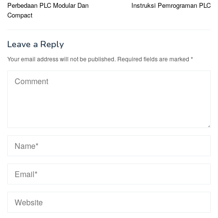
Perbedaan PLC Modular Dan
Instruksi Pemrograman PLC
navigation
Compact
Leave a Reply
Your email address will not be published.
Required fields are marked
*