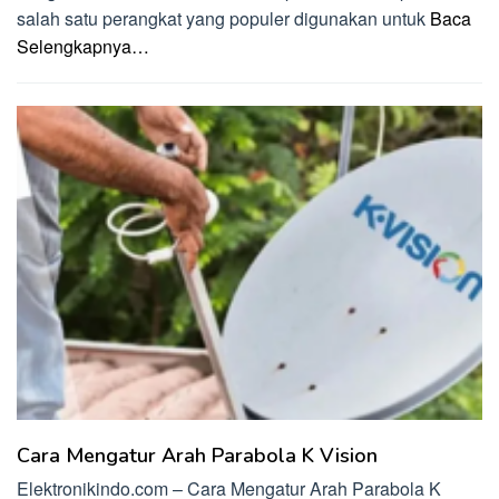
salah satu perangkat yang populer digunakan untuk
Baca
Selengkapnya…
Cara Mengatur Arah Parabola K Vision
Elektronikindo.com – Cara Mengatur Arah Parabola K