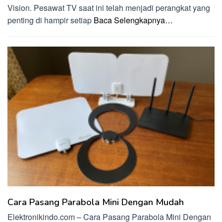
Vision. Pesawat TV saat ini telah menjadi perangkat yang
penting di hampir setiap
Baca Selengkapnya…
Cara Pasang Parabola Mini Dengan Mudah
Elektronikindo.com – Cara Pasang Parabola Mini Dengan