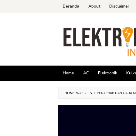
Skip
Beranda
About
Disclaimer
to
content
Home
AC
Elektronik
Kulk
HOMEPAGE
/
TV
/
PENYEBAB DAN CARA ME