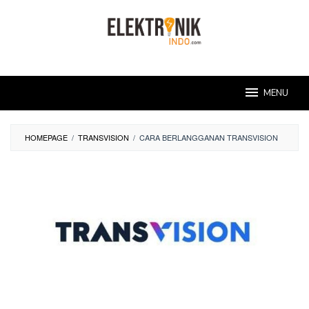
Skip
to
content
MENU
HOMEPAGE
/
TRANSVISION
/
CARA BERLANGGANAN TRANSVISION