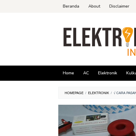
Skip
Beranda
About
Disclaimer
to
content
Home
AC
Elektronik
Kulk
HOMEPAGE
/
ELEKTRONIK
/
√ CARA PASA