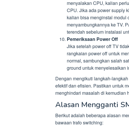
menyalakan CPU, kalian perlu
CPU. Jika ada power supply kh
kalian bisa menginstal modul d
menyambungkannya ke TV. Pa
terendah sebelum instalasi u
Pemeriksaan Power Off
Jika setelah power off TV tid
rangkaian power off untuk me
normal, sambungkan salah satu 
ground untuk menyelesaikan in
Dengan mengikuti langkah-langkah
efektif dan efisien. Pastikan untu
menghindari masalah di kemudian h
Alasan Mengganti S
Berikut adalah beberapa alasan m
bawaan trafo switching: