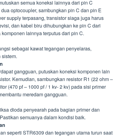
mutuskan semua koneksi lainnya dari pin C
 dua optocoupler, sambungkan pin C dan pin E
er supply terpasang, transistor siaga juga harus
visi, dan kabel biru dihubungkan ke pin C dari
 komponen lainnya terputus dari pin C.
rfungsi sebagai kawat tegangan penyelaras,
 sistem.
an
terdapat gangguan, putuskan koneksi komponen lain
nsistor. Kemudian, sambungkan resistor R1 (22 ohm –
tor (470 pf – 1000 pf / 1 kv- 2 kv) pada sisi primer
uk membantu meredam gangguan.
eriksa dioda penyearah pada bagian primer dan
r. Pastikan semuanya dalam kondisi baik.
han
an seperti STR6309 dan tegangan utama turun saat