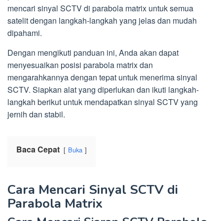
mencari sinyal SCTV di parabola matrix untuk semua
satelit dengan langkah-langkah yang jelas dan mudah
dipahami.
Dengan mengikuti panduan ini, Anda akan dapat
menyesuaikan posisi parabola matrix dan
mengarahkannya dengan tepat untuk menerima sinyal
SCTV. Siapkan alat yang diperlukan dan ikuti langkah-
langkah berikut untuk mendapatkan sinyal SCTV yang
jernih dan stabil.
Baca Cepat
Buka
Cara Mencari Sinyal SCTV di
Parabola Matrix