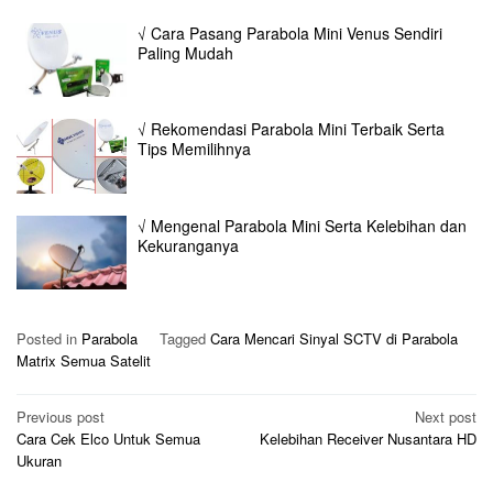
√ Cara Pasang Parabola Mini Venus Sendiri
Paling Mudah
√ Rekomendasi Parabola Mini Terbaik Serta
Tips Memilihnya
√ Mengenal Parabola Mini Serta Kelebihan dan
Kekuranganya
Posted in
Parabola
Tagged
Cara Mencari Sinyal SCTV di Parabola
Matrix Semua Satelit
Post
Previous post
Next post
Cara Cek Elco Untuk Semua
Kelebihan Receiver Nusantara HD
navigation
Ukuran