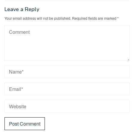
Leave a Reply
Your email address will not be published.
Required fields are marked
*