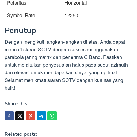
Polaritas
Horizontal
Symbol Rate
12250
Penutup
Dengan mengikuti langkah-langkah di atas, Anda dapat
mencari siaran SCTV dengan sukses menggunakan
parabola jaring matrix dan penerima C Band. Pastikan
untuk melakukan penyesuaian halus pada sudut azimuth
dan elevasi untuk mendapatkan sinyal yang optimal.
Selamat menikmati siaran SCTV dengan kualitas yang
baik!
Share this:
Related posts: