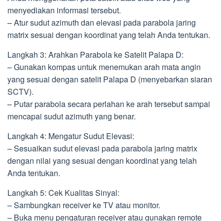
menyediakan informasi tersebut.
– Atur sudut azimuth dan elevasi pada parabola jaring
matrix sesuai dengan koordinat yang telah Anda tentukan.
Langkah 3: Arahkan Parabola ke Satelit Palapa D:
– Gunakan kompas untuk menemukan arah mata angin
yang sesuai dengan satelit Palapa D (menyebarkan siaran
SCTV).
– Putar parabola secara perlahan ke arah tersebut sampai
mencapai sudut azimuth yang benar.
Langkah 4: Mengatur Sudut Elevasi:
– Sesuaikan sudut elevasi pada parabola jaring matrix
dengan nilai yang sesuai dengan koordinat yang telah
Anda tentukan.
Langkah 5: Cek Kualitas Sinyal:
– Sambungkan receiver ke TV atau monitor.
– Buka menu pengaturan receiver atau gunakan remote