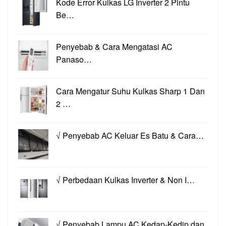
Kode Error Kulkas LG Inverter 2 Pintu
Be…
Penyebab & Cara Mengatasi AC
Panaso…
Cara Mengatur Suhu Kulkas Sharp 1 Dan
2 …
√ Penyebab AC Keluar Es Batu & Cara…
√ Perbedaan Kulkas Inverter & Non I…
√ Penyebab Lampu AC Kedap-Kedip dan