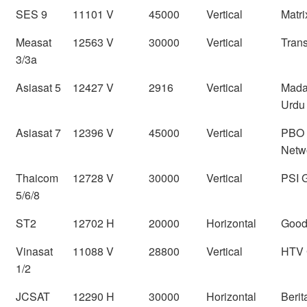
SES 9
11101 V
45000
Vertical
Matri
Measat
12563 V
30000
Vertical
Trans
3/3a
Asiasat 5
12427 V
2916
Vertical
Mada
Urdu
Asiasat 7
12396 V
45000
Vertical
PBO
Netw
Thaicom
12728 V
30000
Vertical
PSI 
5/6/8
ST2
12702 H
20000
Horizontal
Good
Vinasat
11088 V
28800
Vertical
HTV 
1/2
JCSAT
12290 H
30000
Horizontal
Berit