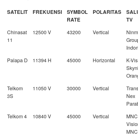
SATELIT
FREKUENSI
SYMBOL
POLARITAS
SAL
RATE
TV
Chinasat
12500 V
43200
Vertical
Ninm
11
Grou
Indo
Palapa D
11394 H
45000
Horizontal
K-Vis
Skyn
Oran
Telkom
11050 V
30000
Vertical
Trans
3S
Nex
Para
Telkom 4
10840 V
45000
Vertical
MNC
Visio
MNC 