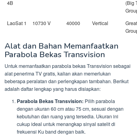
4B
(Big
Grou
LaoSat 1
10730 V
40000
Vertical
Grea
Grou
Alat dan Bahan Memanfaatkan
Parabola Bekas Transvision
Untuk memanfaatkan parabola bekas Transvision sebagai
alat penerima TV gratis, kalian akan memerlukan
beberapa peralatan dan perlengkapan tambahan. Berikut
adalah daftar lengkap yang harus disiapkan:
Parabola Bekas Transvision:
Pilih parabola
dengan ukuran 60 cm atau 75 cm, sesuai dengan
kebutuhan dan ruang yang tersedia. Ukuran ini
cukup ideal untuk menangkap sinyal satelit di
frekuensi Ku band dengan baik.