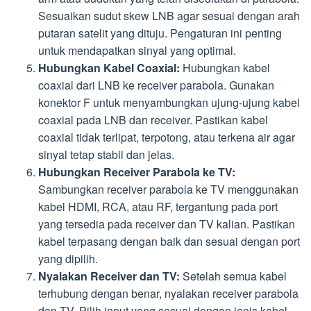
Sesuaikan sudut skew LNB agar sesuai dengan arah
putaran satelit yang dituju. Pengaturan ini penting
untuk mendapatkan sinyal yang optimal.
Hubungkan Kabel Coaxial:
Hubungkan kabel
coaxial dari LNB ke receiver parabola. Gunakan
konektor F untuk menyambungkan ujung-ujung kabel
coaxial pada LNB dan receiver. Pastikan kabel
coaxial tidak terlipat, terpotong, atau terkena air agar
sinyal tetap stabil dan jelas.
Hubungkan Receiver Parabola ke TV:
Sambungkan receiver parabola ke TV menggunakan
kabel HDMI, RCA, atau RF, tergantung pada port
yang tersedia pada receiver dan TV kalian. Pastikan
kabel terpasang dengan baik dan sesuai dengan port
yang dipilih.
Nyalakan Receiver dan TV:
Setelah semua kabel
terhubung dengan benar, nyalakan receiver parabola
dan TV. Pilih input yang sesuai dengan jenis kabel