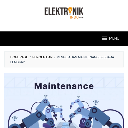
Skip
to
content
MENU
HOMEPAGE
/
PENGERTIAN
/
PENGERTIAN MAINTENANCE SECARA
LENGKAP