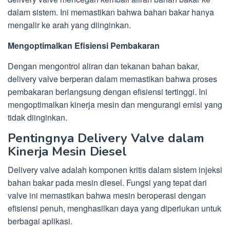
dalam sistem. Ini memastikan bahwa bahan bakar hanya
mengalir ke arah yang diinginkan.
Mengoptimalkan Efisiensi Pembakaran
Dengan mengontrol aliran dan tekanan bahan bakar,
delivery valve berperan dalam memastikan bahwa proses
pembakaran berlangsung dengan efisiensi tertinggi. Ini
mengoptimalkan kinerja mesin dan mengurangi emisi yang
tidak diinginkan.
Pentingnya Delivery Valve dalam
Kinerja Mesin Diesel
Delivery valve adalah komponen kritis dalam sistem injeksi
bahan bakar pada mesin diesel. Fungsi yang tepat dari
valve ini memastikan bahwa mesin beroperasi dengan
efisiensi penuh, menghasilkan daya yang diperlukan untuk
berbagai aplikasi.