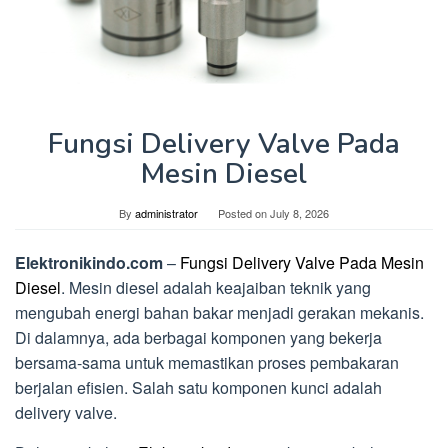
Fungsi Delivery Valve Pada
Mesin Diesel
By
administrator
Posted on
July 8, 2026
Elektronikindo.com
–
Fungsi Delivery Valve Pada Mesin
Diesel
. Mesin diesel adalah keajaiban teknik yang
mengubah energi bahan bakar menjadi gerakan mekanis.
Di dalamnya, ada berbagai komponen yang bekerja
bersama-sama untuk memastikan proses pembakaran
berjalan efisien. Salah satu komponen kunci adalah
delivery valve.