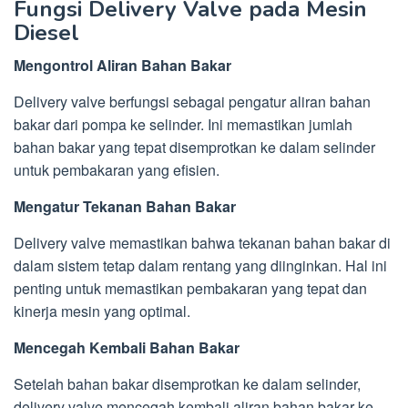
Fungsi Delivery Valve pada Mesin
Diesel
Mengontrol Aliran Bahan Bakar
Delivery valve berfungsi sebagai pengatur aliran bahan
bakar dari pompa ke selinder. Ini memastikan jumlah
bahan bakar yang tepat disemprotkan ke dalam selinder
untuk pembakaran yang efisien.
Mengatur Tekanan Bahan Bakar
Delivery valve memastikan bahwa tekanan bahan bakar di
dalam sistem tetap dalam rentang yang diinginkan. Hal ini
penting untuk memastikan pembakaran yang tepat dan
kinerja mesin yang optimal.
Mencegah Kembali Bahan Bakar
Setelah bahan bakar disemprotkan ke dalam selinder,
delivery valve mencegah kembali aliran bahan bakar ke