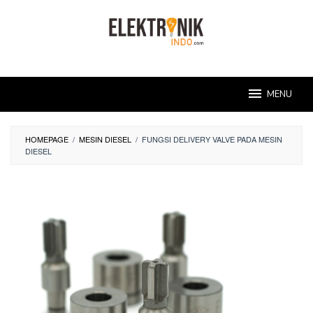
Skip
to
content
MENU
HOMEPAGE
/
MESIN DIESEL
/
FUNGSI DELIVERY VALVE PADA MESIN
DIESEL