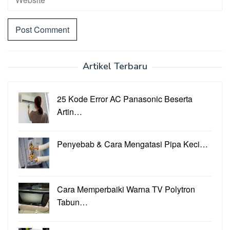
Artikel Terbaru
25 Kode Error AC Panasonic Beserta
Artin…
Penyebab & Cara Mengatasi Pipa Keci…
Cara Memperbaiki Warna TV Polytron
Tabun…