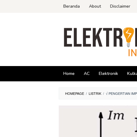
Skip
Beranda
About
Disclaimer
to
content
Home
AC
Elektronik
Kulk
HOMEPAGE
/
LISTRIK
/
√ PENGERTIAN IMPE