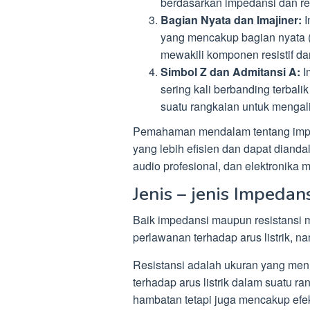
berdasarkan impedansi dan r
Bagian Nyata dan Imajiner:
I
yang mencakup bagian nyata (r
mewakili komponen resistif dan 
Simbol Z dan Admitansi A:
I
sering kali berbanding terba
suatu rangkaian untuk mengali
Pemahaman mendalam tentang impe
yang lebih efisien dan dapat dianda
audio profesional, dan elektronika 
Jenis – jenis Impedan
Baik impedansi maupun resistansi m
perlawanan terhadap arus listrik,
Resistansi adalah ukuran yang me
terhadap arus listrik dalam suatu ra
hambatan tetapi juga mencakup efek