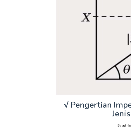
√ Pengertian Imped
Jeni
By
admini