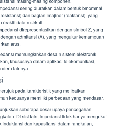
esistansi masing-masing komponen.
mpedansi sering diuraikan dalam bentuk binominal
esistansi) dan bagian imajiner (reaktansi), yang
reaktif dalam sirkuit.
mpedansi direpresentasikan dengan simbol Z, yang
lik dengan admitansi (A), yang mengukur kemampuan
rkan arus.
dansi memungkinkan desain sistem elektronik
lkan, khususnya dalam aplikasi telekomunikasi,
modern lainnya.
si
erujuk pada karakteristik yang melibatkan
 namun keduanya memiliki perbedaan yang mendasar.
nunjukkan seberapa besar upaya pencegahan
ngkaian. Di sisi lain, impedansi tidak hanya mengukur
 induktansi dan kapasitansi dalam rangkaian,