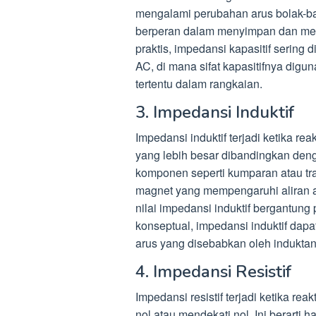
mengalami perubahan arus bolak-bali
berperan dalam menyimpan dan mele
praktis, impedansi kapasitif sering d
AC, di mana sifat kapasitifnya dig
tertentu dalam rangkaian.
3. Impedansi Induktif
Impedansi induktif terjadi ketika rea
yang lebih besar dibandingkan dengan
komponen seperti kumparan atau tr
magnet yang mempengaruhi aliran a
nilai impedansi induktif bergantung
konseptual, impedansi induktif dap
arus yang disebabkan oleh induktan
4. Impedansi Resistif
Impedansi resistif terjadi ketika re
nol atau mendekati nol. Ini berart