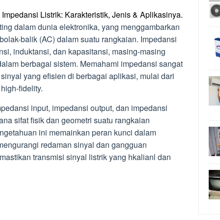
Impedansi Listrik: Karakteristik, Jenis & Aplikasinya.
nting dalam dunia elektronika, yang menggambarkan
 bolak-balik (AC) dalam suatu rangkaian. Impedansi
nsi, induktansi, dan kapasitansi, masing-masing
k dalam berbagai sistem. Memahami impedansi sangat
inyal yang efisien di berbagai aplikasi, mulai dari
igh-fidelity.
mpedansi input, impedansi output, dan impedansi
a sifat fisik dan geometri suatu rangkaian
Pengetahuan ini memainkan peran kunci dalam
 mengurangi redaman sinyal dan gangguan
stikan transmisi sinyal listrik yang hkalianl dan