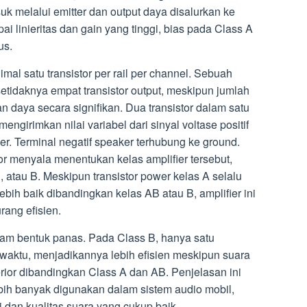
k melalui emitter dan output daya disalurkan ke
ai linieritas dan gain yang tinggi, bias pada Class A
us.
mal satu transistor per rail per channel. Sebuah
etidaknya empat transistor output, meskipun jumlah
n daya secara signifikan. Dua transistor dalam satu
engirimkan nilai variabel dari sinyal voltase positif
ker. Terminal negatif speaker terhubung ke ground.
or menyala menentukan kelas amplifier tersebut,
 atau B. Meskipun transistor power kelas A selalu
ebih baik dibandingkan kelas AB atau B, amplifier ini
rang efisien.
lam bentuk panas. Pada Class B, hanya satu
 waktu, menjadikannya lebih efisien meskipun suara
erior dibandingkan Class A dan AB. Penjelasan ini
ih banyak digunakan dalam sistem audio mobil,
i dan kualitas suara yang cukup baik.