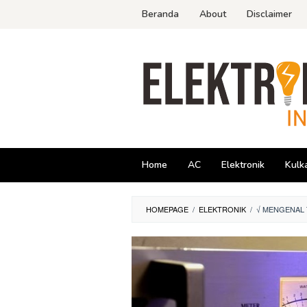
Skip
Beranda
About
Disclaimer
to
content
Home
AC
Elektronik
Kulk
HOMEPAGE
/
ELEKTRONIK
/
√ MENGENAL 