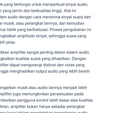
ik yang berfungsi untuk memperkuat sinyal audio,
ang jernih dan berkualitas tinggi. Alat ini
tem audio dengan cara menerima sinyal suara dari
ar musik, atau perangkat lainnya, dan kemudian
us listrik yang berfluktuasi. Proses pengubahan ini
ngkatkan amplitudo sinyal, sehingga suara yang
bih jelas.
dikan amplifier sangat penting dalam sistem audio
katkan kualitas suara yang dihasilkan. Dengan
ifier dapat mengurangi distorsi dan noise yang
ngga menghasilkan output audio yang lebih bersih
garkan musik atau audio lainnya menjadi lebih
lifier juga memungkinkan penyesuaian pada
emberikan pengguna kontrol lebih besar atas kualitas
kian, amplifier bukan hanya sekadar perangkat
emen kunci dalam menciptakan pengalaman audio