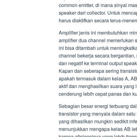
common emitter, di mana sinyal masu
speaker dari collector. Untuk mencap
harus diaktifkan secara terus-mener
Amplifier jenis ini membutuhkan mini
amplifier dua channel memerlukan s
ini bisa ditambah untuk meningkatka
channel bekerja secara bergantian, m
dan negatif ke terminal output spea
Kapan dan seberapa sering transist
apakah termasuk dalam kelas A, AB,
aktif dan menghasilkan suara yang l
cenderung lebih cepat panas dan ku
Sebagian besar energi terbuang da
transistor yang menyala dalam satu
yang dihasilkan mungkin sedikit inf
menunjukkan mengapa kelas AB leb
karena efisiensinya yang lebih tingg