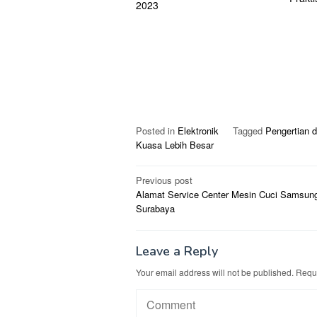
2023
Posted in
Elektronik
Tagged
Pengertian 
Kuasa Lebih Besar
Post
Previous post
Alamat Service Center Mesin Cuci Samsun
navigation
Surabaya
Leave a Reply
Your email address will not be published.
Requi