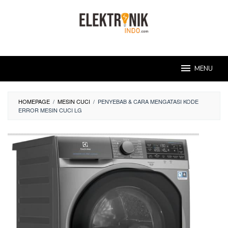
Skip
to
content
MENU
HOMEPAGE
/
MESIN CUCI
/
PENYEBAB & CARA MENGATASI KODE
ERROR MESIN CUCI LG