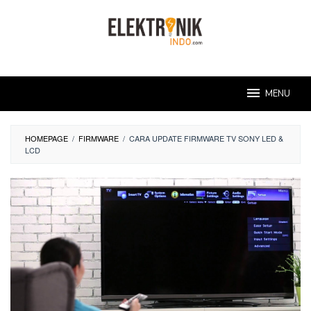
Skip
to
content
MENU
HOMEPAGE
/
FIRMWARE
/
CARA UPDATE FIRMWARE TV SONY LED &
LCD