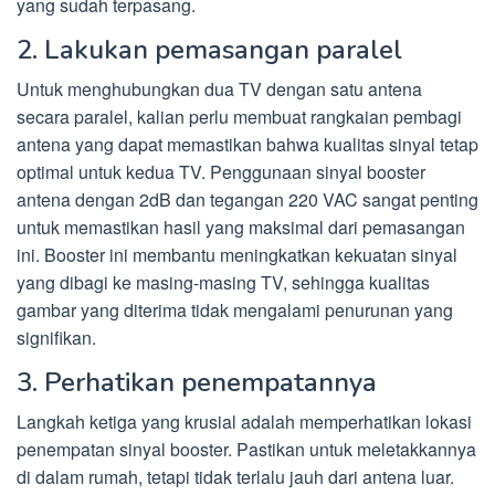
yang sudah terpasang.
2. Lakukan pemasangan paralel
Untuk menghubungkan dua TV dengan satu antena
secara paralel, kalian perlu membuat rangkaian pembagi
antena yang dapat memastikan bahwa kualitas sinyal tetap
optimal untuk kedua TV. Penggunaan sinyal booster
antena dengan 2dB dan tegangan 220 VAC sangat penting
untuk memastikan hasil yang maksimal dari pemasangan
ini. Booster ini membantu meningkatkan kekuatan sinyal
yang dibagi ke masing-masing TV, sehingga kualitas
gambar yang diterima tidak mengalami penurunan yang
signifikan.
3. Perhatikan penempatannya
Langkah ketiga yang krusial adalah memperhatikan lokasi
penempatan sinyal booster. Pastikan untuk meletakkannya
di dalam rumah, tetapi tidak terlalu jauh dari antena luar.