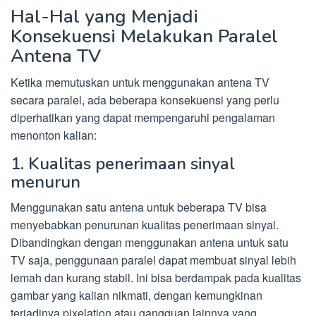
Hal-Hal yang Menjadi
Konsekuensi Melakukan Paralel
Antena TV
Ketika memutuskan untuk menggunakan antena TV
secara paralel, ada beberapa konsekuensi yang perlu
diperhatikan yang dapat mempengaruhi pengalaman
menonton kalian:
1. Kualitas penerimaan sinyal
menurun
Menggunakan satu antena untuk beberapa TV bisa
menyebabkan penurunan kualitas penerimaan sinyal.
Dibandingkan dengan menggunakan antena untuk satu
TV saja, penggunaan paralel dapat membuat sinyal lebih
lemah dan kurang stabil. Ini bisa berdampak pada kualitas
gambar yang kalian nikmati, dengan kemungkinan
terjadinya pixelation atau gangguan lainnya yang