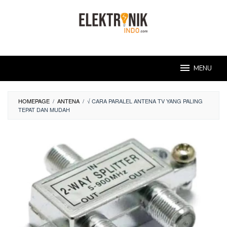
Skip
to
content
MENU
HOMEPAGE
/
ANTENA
/
√ CARA PARALEL ANTENA TV YANG PALING
TEPAT DAN MUDAH