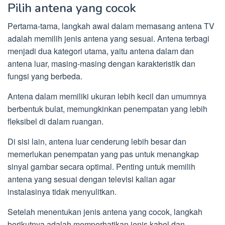
Pilih antena yang cocok
Pertama-tama, langkah awal dalam memasang antena TV
adalah memilih jenis antena yang sesuai. Antena terbagi
menjadi dua kategori utama, yaitu antena dalam dan
antena luar, masing-masing dengan karakteristik dan
fungsi yang berbeda.
Antena dalam memiliki ukuran lebih kecil dan umumnya
berbentuk bulat, memungkinkan penempatan yang lebih
fleksibel di dalam ruangan.
Di sisi lain, antena luar cenderung lebih besar dan
memerlukan penempatan yang pas untuk menangkap
sinyal gambar secara optimal. Penting untuk memilih
antena yang sesuai dengan televisi kalian agar
instalasinya tidak menyulitkan.
Setelah menentukan jenis antena yang cocok, langkah
berikutnya adalah memperhatikan jenis kabel dan