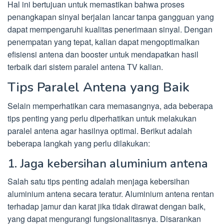
Hal ini bertujuan untuk memastikan bahwa proses
penangkapan sinyal berjalan lancar tanpa gangguan yang
dapat mempengaruhi kualitas penerimaan sinyal. Dengan
penempatan yang tepat, kalian dapat mengoptimalkan
efisiensi antena dan booster untuk mendapatkan hasil
terbaik dari sistem paralel antena TV kalian.
Tips Paralel Antena yang Baik
Selain memperhatikan cara memasangnya, ada beberapa
tips penting yang perlu diperhatikan untuk melakukan
paralel antena agar hasilnya optimal. Berikut adalah
beberapa langkah yang perlu dilakukan:
1. Jaga kebersihan aluminium antena
Salah satu tips penting adalah menjaga kebersihan
aluminium antena secara teratur. Aluminium antena rentan
terhadap jamur dan karat jika tidak dirawat dengan baik,
yang dapat mengurangi fungsionalitasnya. Disarankan