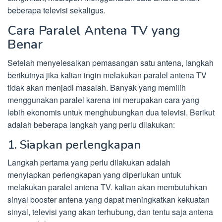
beberapa televisi sekaligus.
Cara Paralel Antena TV yang
Benar
Setelah menyelesaikan pemasangan satu antena, langkah
berikutnya jika kalian ingin melakukan paralel antena TV
tidak akan menjadi masalah. Banyak yang memilih
menggunakan paralel karena ini merupakan cara yang
lebih ekonomis untuk menghubungkan dua televisi. Berikut
adalah beberapa langkah yang perlu dilakukan:
1. Siapkan perlengkapan
Langkah pertama yang perlu dilakukan adalah
menyiapkan perlengkapan yang diperlukan untuk
melakukan paralel antena TV. kalian akan membutuhkan
sinyal booster antena yang dapat meningkatkan kekuatan
sinyal, televisi yang akan terhubung, dan tentu saja antena