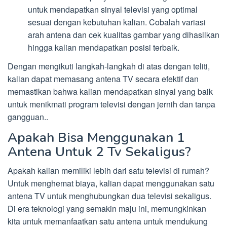
untuk mendapatkan sinyal televisi yang optimal
sesuai dengan kebutuhan kalian. Cobalah variasi
arah antena dan cek kualitas gambar yang dihasilkan
hingga kalian mendapatkan posisi terbaik.
Dengan mengikuti langkah-langkah di atas dengan teliti,
kalian dapat memasang antena TV secara efektif dan
memastikan bahwa kalian mendapatkan sinyal yang baik
untuk menikmati program televisi dengan jernih dan tanpa
gangguan..
Apakah Bisa Menggunakan 1
Antena Untuk 2 Tv Sekaligus?
Apakah kalian memiliki lebih dari satu televisi di rumah?
Untuk menghemat biaya, kalian dapat menggunakan satu
antena TV untuk menghubungkan dua televisi sekaligus.
Di era teknologi yang semakin maju ini, memungkinkan
kita untuk memanfaatkan satu antena untuk mendukung