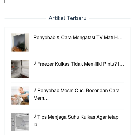
Artikel Terbaru
Penyebab & Cara Mengatasi TV Mati H…
√ Freezer Kulkas Tidak Memiliki Pintu? i…
√ Penyebab Mesin Cuci Bocor dan Cara
Mem…
√ Tips Menjaga Suhu Kulkas Agar tetap
Id…