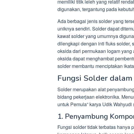
memiliki titik leleh yang relatif re
digunakan, tergantung pada kebutuha
Ada berbagai jenis solder yang ters
uniknya sendiri. Solder dapat dite
kawat solder yang umumnya diguna
dilengkapi dengan inti fluks sold
oksida dari permukaan logam yang 
oksida dapat menghambat pembentuk
solder membantu menciptakan ikatan
Fungsi Solder dalam 
Solder merupakan alat penyambun
bidang pekerjaan elektronika. Menur
untuk Pemula” karya Udik Wahyudi (2
1. Penyambung Kompo
Fungsi solder tidak terbatas hany