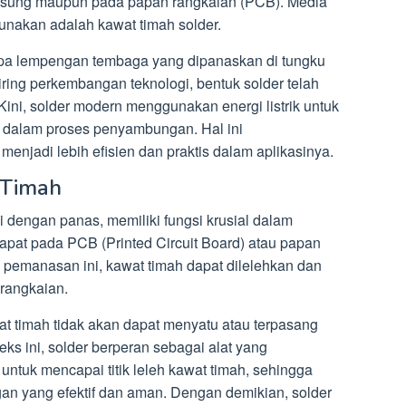
ngsung maupun pada papan rangkaian (PCB). Media
nakan adalah kawat timah solder.
a lempengan tembaga yang dipanaskan di tungku
ring perkembangan teknologi, bentuk solder telah
Kini, solder modern menggunakan energi listrik untuk
 dalam proses penyambungan. Hal ini
njadi lebih efisien dan praktis dalam aplikasinya.
 Timah
i dengan panas, memiliki fungsi krusial dalam
pat pada PCB (Printed Circuit Board) atau papan
s pemanasan ini, kawat timah dapat dilelehkan dan
rangkaian.
 timah tidak akan dapat menyatu atau terpasang
s ini, solder berperan sebagai alat yang
ntuk mencapai titik leleh kawat timah, sehingga
 yang efektif dan aman. Dengan demikian, solder