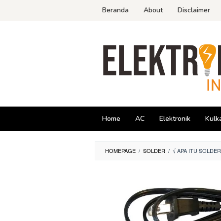
Skip
Beranda
About
Disclaimer
to
content
Home
AC
Elektronik
Kulk
HOMEPAGE
/
SOLDER
/
√ APA ITU SOLDE