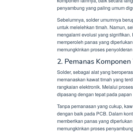
komponen lainnya, baik secara la
penyambung yang paling umum digu
Sebelumnya, solder umumnya berup
untuk melelehkan timah. Namun, sei
mengalami evolusi yang signifikan. 
memperoleh panas yang diperlukan
memungkinkan proses penyolderan me
2. Pemanas Komponen
Solder, sebagai alat yang beroperas
memanaskan kawat timah yang terda
rangkaian elektronik. Melalui prose
dipasang dengan tepat pada papan 
Tanpa pemanasan yang cukup, kawat
dengan baik pada PCB. Dalam kontek
memberikan panas yang diperlukan u
memungkinkan proses penyambungan