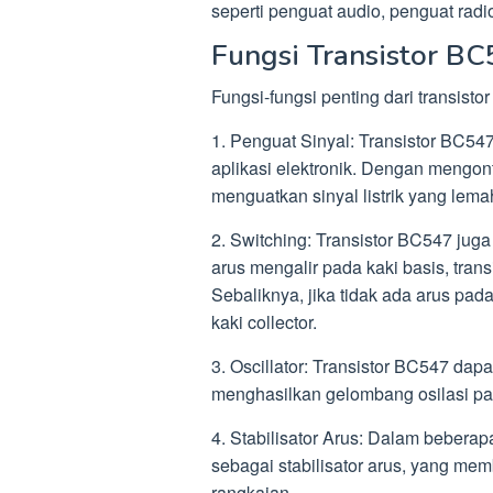
seperti penguat audio, penguat radi
Fungsi Transistor B
Fungsi-fungsi penting dari transist
1. Penguat Sinyal: Transistor BC54
aplikasi elektronik. Dengan mengontr
menguatkan sinyal listrik yang lemah
2. Switching: Transistor BC547 juga
arus mengalir pada kaki basis, trans
Sebaliknya, jika tidak ada arus pada
kaki collector.
3. Oscillator: Transistor BC547 dap
menghasilkan gelombang osilasi pad
4. Stabilisator Arus: Dalam bebera
sebagai stabilisator arus, yang me
rangkaian.