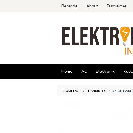
Skip
Beranda
About
Disclaimer
to
content
Home
AC
Elektronik
Kulk
HOMEPAGE
/
TRANSISTOR
/
SPESIFIKASI