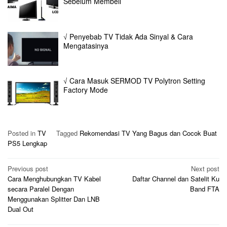
Sebelum Membeli
√ Penyebab TV Tidak Ada Sinyal & Cara
Mengatasinya
√ Cara Masuk SERMOD TV Polytron Setting
Factory Mode
Posted in
TV
Tagged
Rekomendasi TV Yang Bagus dan Cocok Buat
PS5 Lengkap
Post
Previous post
Next post
Cara Menghubungkan TV Kabel
Daftar Channel dan Satelit Ku
navigation
secara Paralel Dengan
Band FTA
Menggunakan Splitter Dan LNB
Dual Out