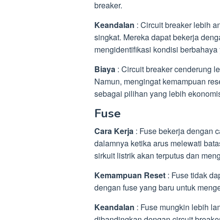
breaker.
Keandalan
: Circuit breaker lebih 
singkat. Mereka dapat bekerja denga
mengidentifikasi kondisi berbahay
Biaya
: Circuit breaker cenderung l
Namun, mengingat kemampuan reset 
sebagai pilihan yang lebih ekonomi
Fuse
Cara Kerja
: Fuse bekerja dengan 
dalamnya ketika arus melewati bata
sirkuit listrik akan terputus dan meng
Kemampuan Reset
: Fuse tidak da
dengan fuse yang baru untuk mengemba
Keandalan
: Fuse mungkin lebih la
dibandingkan dengan circuit breaker