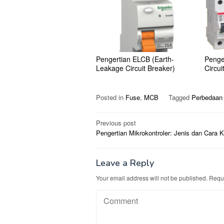
Pengertian ELCB (Earth-
Penge
Leakage Circuit Breaker)
Circui
Posted in
Fuse
,
MCB
Tagged
Perbedaan 
Post
Previous post
Pengertian Mikrokontroler: Jenis dan Cara K
navigation
Leave a Reply
Your email address will not be published.
Requi