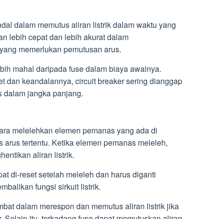
andal dalam memutus aliran listrik dalam waktu yang
n lebih cepat dan lebih akurat dalam
a yang memerlukan pemutusan arus.
ebih mahal daripada fuse dalam biaya awalnya.
dan keandalannya, circuit breaker sering dianggap
s dalam jangka panjang.
cara melelehkan elemen pemanas yang ada di
s arus tertentu. Ketika elemen pemanas meleleh,
hentikan aliran listrik.
pat di-reset setelah meleleh dan harus diganti
likan fungsi sirkuit listrik.
mbat dalam merespon dan memutus aliran listrik jika
. Selain itu, terkadang fuse dapat memutuskan aliran