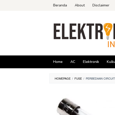
Skip
Beranda
About
Disclaimer
to
content
Home
AC
Elektronik
Kulk
HOMEPAGE
/
FUSE
/
PERBEDAAN CIRCUIT