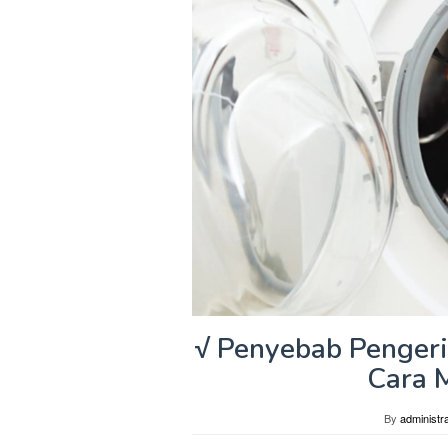
√ Penyebab Penger
Cara 
By
administra