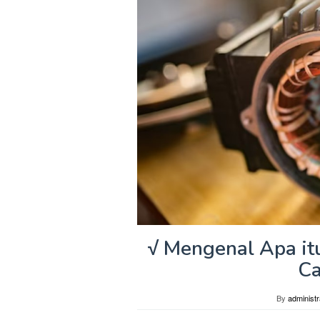
√ Mengenal Apa it
Ca
By
administr