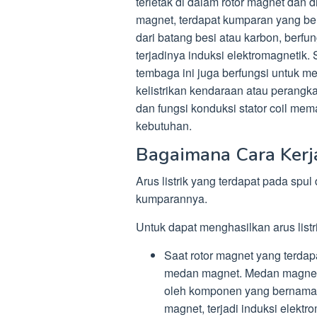
terletak di dalam rotor magnet dan d
magnet, terdapat kumparan yang beri
dari batang besi atau karbon, berf
terjadinya induksi elektromagnetik
tembaga ini juga berfungsi untuk me
kelistrikan kendaraan atau perangka
dan fungsi konduksi stator coil mema
kebutuhan.
Bagaimana Cara Kerj
Arus listrik yang terdapat pada spul 
kumparannya.
Untuk dapat menghasilkan arus listrik
Saat rotor magnet yang terdap
medan magnet. Medan magnet y
oleh komponen yang bernama s
magnet, terjadi induksi elek