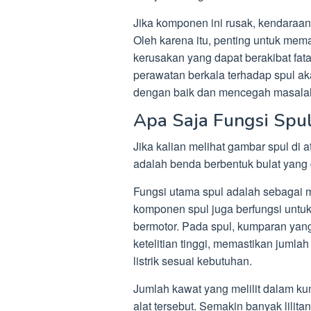
Jika komponen ini rusak, kendaraan 
Oleh karena itu, penting untuk meman
kerusakan yang dapat berakibat fat
perawatan berkala terhadap spul ak
dengan baik dan mencegah masalah 
Apa Saja Fungsi Spu
Jika kalian melihat gambar spul di
adalah benda berbentuk bulat yang d
Fungsi utama spul adalah sebagai me
komponen spul juga berfungsi unt
bermotor. Pada spul, kumparan yan
ketelitian tinggi, memastikan jumla
listrik sesuai kebutuhan.
Jumlah kawat yang melilit dalam k
alat tersebut. Semakin banyak lilita