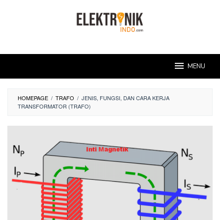
Skip
to
content
MENU
HOMEPAGE
/
TRAFO
/
JENIS, FUNGSI, DAN CARA KERJA
TRANSFORMATOR (TRAFO)