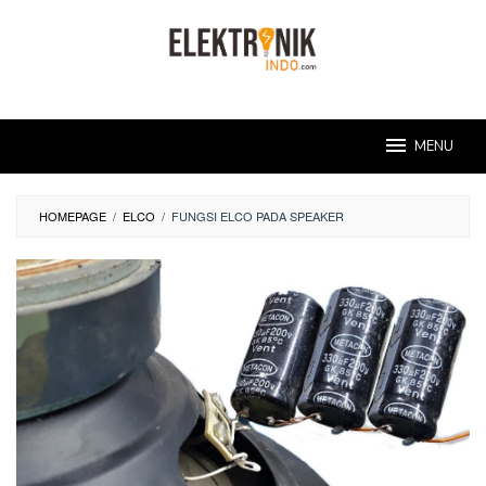
Skip
to
content
MENU
HOMEPAGE
/
ELCO
/
FUNGSI ELCO PADA SPEAKER