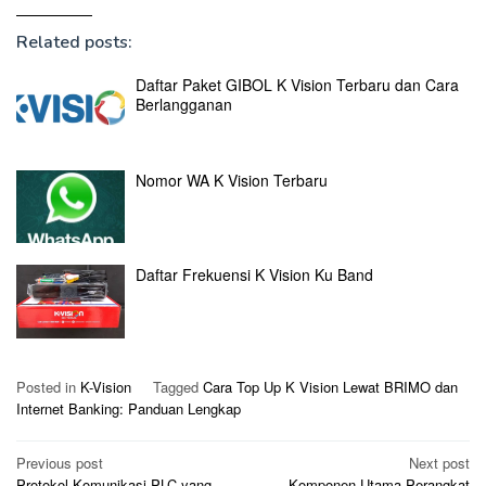
Related posts:
Daftar Paket GIBOL K Vision Terbaru dan Cara
Berlangganan
Nomor WA K Vision Terbaru
Daftar Frekuensi K Vision Ku Band
Posted in
K-Vision
Tagged
Cara Top Up K Vision Lewat BRIMO dan
Internet Banking: Panduan Lengkap
Post
Previous post
Next post
Protokol Komunikasi PLC yang
Komponen Utama Perangkat