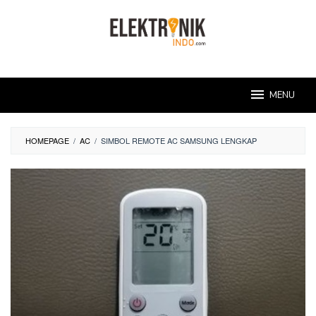
Skip
to
content
MENU
HOMEPAGE
/
AC
/
SIMBOL REMOTE AC SAMSUNG LENGKAP