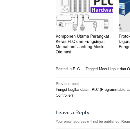
Komponen Utama Perangkat
Proto
Keras PLC dan Fungsinya:
Diguna
Memahami Jantung Mesin
Penge
Otomasi
Posted in
PLC
Tagged
Modul Input dan O
Post
Previous post
Fungsi Logika dalam PLC (Programmable Lo
navigation
Controller)
Leave a Reply
Your email address will not be published.
Requi