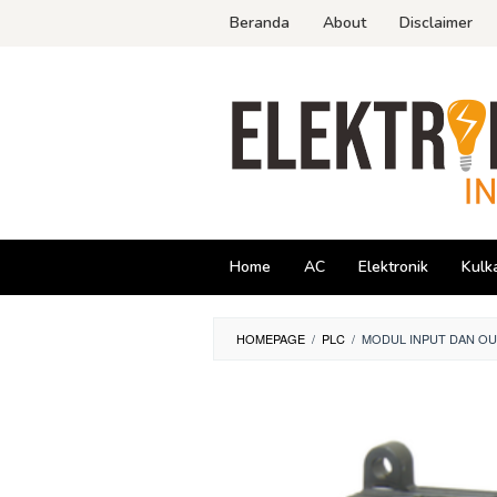
Skip
Beranda
About
Disclaimer
to
content
Home
AC
Elektronik
Kulk
HOMEPAGE
/
PLC
/
MODUL INPUT DAN O