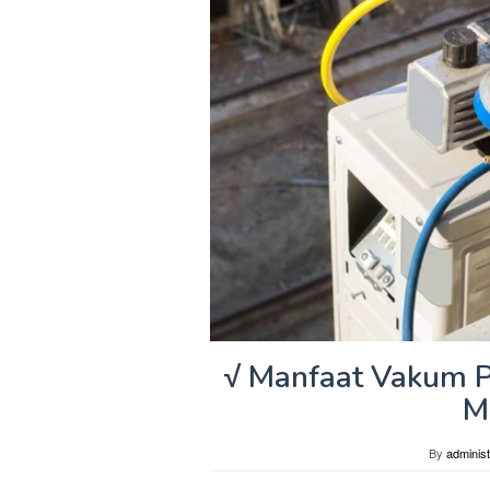
√ Manfaat Vakum 
M
By
administ