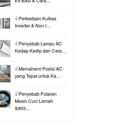
Es Batu & Cara…
√ Perbedaan Kulkas
Inverter & Non I…
√ Penyebab Lampu AC
Kedap-Kedip dan Cara…
√ Memahami Posisi AC
yang Tepat untuk Ka…
√ Penyebab Putaran
Mesin Cuci Lemah
&#03…