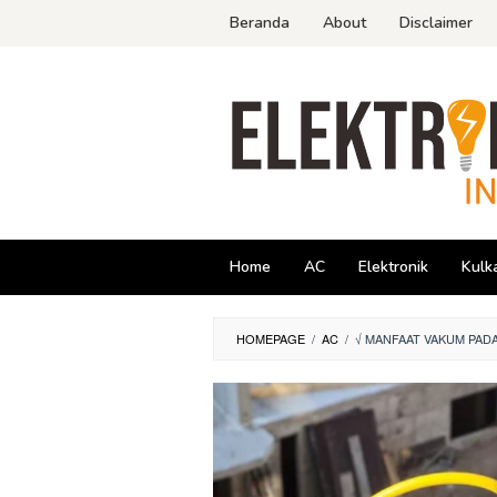
Skip
Beranda
About
Disclaimer
to
content
Home
AC
Elektronik
Kulk
HOMEPAGE
/
AC
/
√ MANFAAT VAKUM PAD