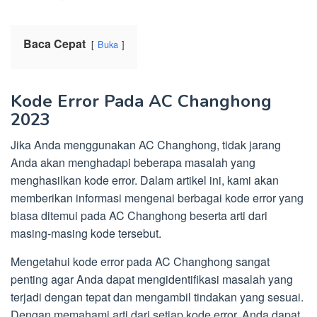
Baca Cepat
Buka
Kode Error Pada AC Changhong
2023
Jika Anda menggunakan AC Changhong, tidak jarang
Anda akan menghadapi beberapa masalah yang
menghasilkan kode error. Dalam artikel ini, kami akan
memberikan informasi mengenai berbagai kode error yang
biasa ditemui pada AC Changhong beserta arti dari
masing-masing kode tersebut.
Mengetahui kode error pada AC Changhong sangat
penting agar Anda dapat mengidentifikasi masalah yang
terjadi dengan tepat dan mengambil tindakan yang sesuai.
Dengan memahami arti dari setiap kode error, Anda dapat