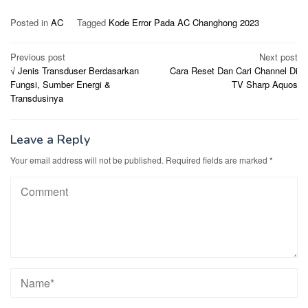
Posted in
AC
Tagged
Kode Error Pada AC Changhong 2023
Post
Previous post
Next post
√ Jenis Transduser Berdasarkan
Cara Reset Dan Cari Channel Di
navigation
Fungsi, Sumber Energi &
TV Sharp Aquos
Transdusinya
Leave a Reply
Your email address will not be published.
Required fields are marked
*