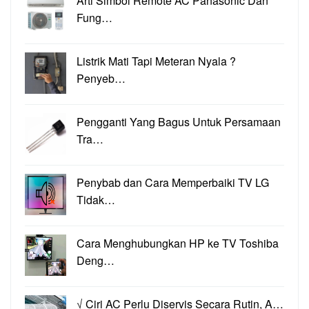
Arti Simbol Remote AC Panasonic Dan
Fung…
Listrik Mati Tapi Meteran Nyala ?
Penyeb…
Pengganti Yang Bagus Untuk Persamaan
Tra…
Penybab dan Cara Memperbaiki TV LG
Tidak…
Cara Menghubungkan HP ke TV Toshiba
Deng…
√ Ciri AC Perlu Diservis Secara Rutin, A…