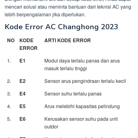
mencari solusi atau meminta bantuan dari teknisi AC yang
lebih berpengalaman jika diperlukan.
Kode Error AC Changhong 2023
NO
KODE
ARTI KODE ERROR
ERROR
1.
E1
Modul daya terlalu panas dan arus
masuk terlalu tinggi
2.
E2
Sensor arus pengindraan terlalu kecil
3.
E4
Sensor suhu terlalu panas
4.
E5
Arus melebihi kapasitas pelindung
5.
E6
Kerusakan sensor suhu pada unit
outdor