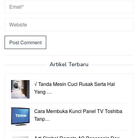
Artikel Terbaru
√ Tanda Mesin Cuci Rusak Serta Hal
Yang …
Cara Membuka Kunci Panel TV Toshiba
Tanp…