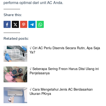
performa optimal dari unit AC Anda.
Share this:
Related posts:
√ Ciri AC Perlu Diservis Secara Rutin, Apa Saja
Ya?
√ Seberapa Sering Freon Harus Diisi Ulang ini
Penjelasanya
√ Cara Mengetahui Jenis AC Berdasarkan
Ukuran PKnya