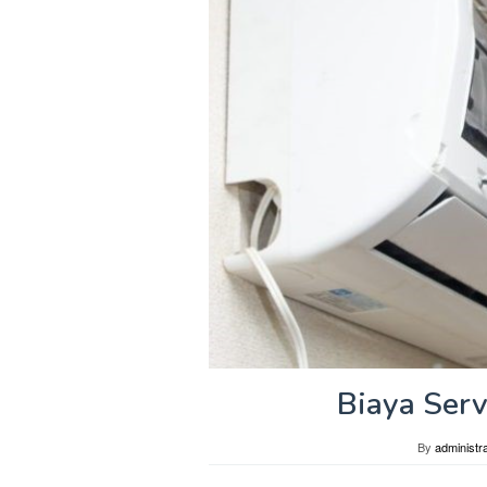
Biaya Ser
By
administra