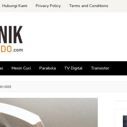
Hubungi Kami
Privacy Policy
Terms and Conditions
as
Mesin Cuci
Parabola
TV Digital
Transistor
AH 2023