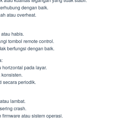
 atau kualitas tegangan yang tidak stabil.
 terhubung dengan baik.
ah atau overheat.
 atau habis.
gi tombol remote control.
dak berfungsi dengan baik.
a:
u horizontal pada layar.
 konsisten.
i secara periodik.
 atau lambat.
 sering crash.
irmware atau sistem operasi.