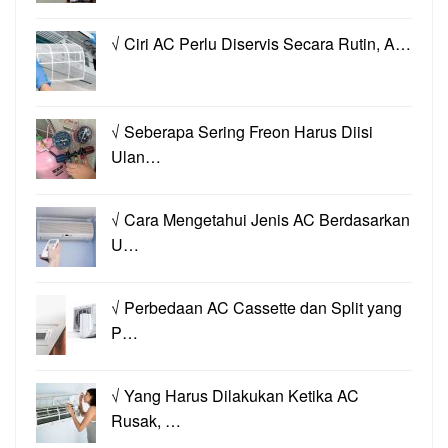
√ Ciri AC Perlu Diservis Secara Rutin, A…
√ Seberapa Sering Freon Harus Diisi
Ulan…
√ Cara Mengetahui Jenis AC Berdasarkan
U…
√ Perbedaan AC Cassette dan Split yang
P…
√ Yang Harus Dilakukan Ketika AC
Rusak, …