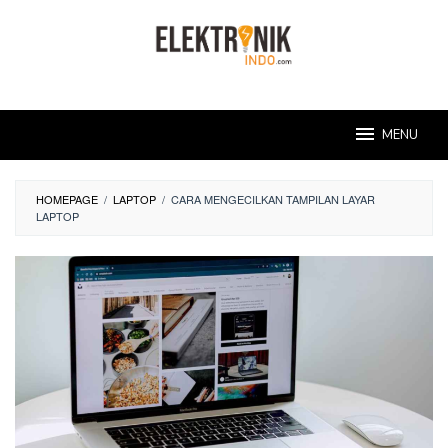
Skip
to
content
MENU
HOMEPAGE
/
LAPTOP
/
CARA MENGECILKAN TAMPILAN LAYAR
LAPTOP