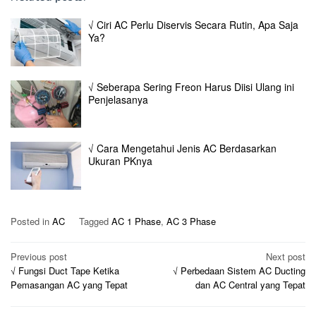
√ Ciri AC Perlu Diservis Secara Rutin, Apa Saja
Ya?
√ Seberapa Sering Freon Harus Diisi Ulang ini
Penjelasanya
√ Cara Mengetahui Jenis AC Berdasarkan
Ukuran PKnya
Posted in
AC
Tagged
AC 1 Phase
,
AC 3 Phase
Post
Previous post
Next post
√ Fungsi Duct Tape Ketika
√ Perbedaan Sistem AC Ducting
navigation
Pemasangan AC yang Tepat
dan AC Central yang Tepat