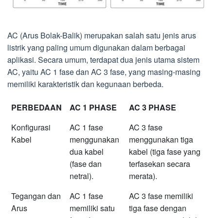
AC (Arus Bolak-Balik) merupakan salah satu jenis arus
listrik yang paling umum digunakan dalam berbagai
aplikasi. Secara umum, terdapat dua jenis utama sistem
AC, yaitu AC 1 fase dan AC 3 fase, yang masing-masing
memiliki karakteristik dan kegunaan berbeda.
PERBEDAAN
AC 1 PHASE
AC 3 PHASE
Konfigurasi
AC 1 fase
AC 3 fase
Kabel
menggunakan
menggunakan tiga
dua kabel
kabel (tiga fase yang
(fase dan
terfasekan secara
netral).
merata).
Tegangan dan
AC 1 fase
AC 3 fase memiliki
Arus
memiliki satu
tiga fase dengan