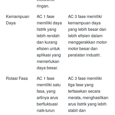
ringan.
Kemampuan
AC 1 fase
AC 3 fase memiliki
Daya
memiliki daya
kemampuan daya
listrik yang
yang lebih besar dan
lebih rendah
lebih efisien dalam
dan kurang
menggerakkan motor-
efisien untuk
motor besar dan
aplikasi yang
peralatan industri.
memerlukan
daya besar.
Rotasi Fasa
AC 1 fase
AC 3 fase memiliki
memiliki satu
tiga fase yang
fasa, yang
terfasekan secara
artinya arus
merata, menghasilkan
berfluktuasi
arus listrik yang lebih
naik-turun
stabil dan