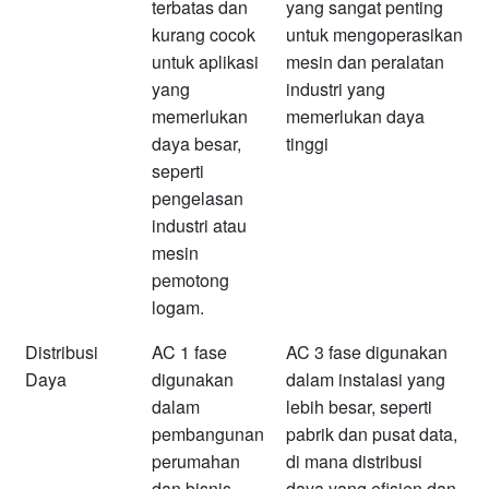
terbatas dan
yang sangat penting
kurang cocok
untuk mengoperasikan
untuk aplikasi
mesin dan peralatan
yang
industri yang
memerlukan
memerlukan daya
daya besar,
tinggi
seperti
pengelasan
industri atau
mesin
pemotong
logam.
Distribusi
AC 1 fase
AC 3 fase digunakan
Daya
digunakan
dalam instalasi yang
dalam
lebih besar, seperti
pembangunan
pabrik dan pusat data,
perumahan
di mana distribusi
dan bisnis
daya yang efisien dan