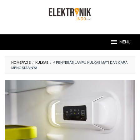
Skip
to
content
MENU
HOMEPAGE
/
KULKAS
/
√ PENYEBAB LAMPU KULKAS MATI DAN CARA
MENGATASINYA