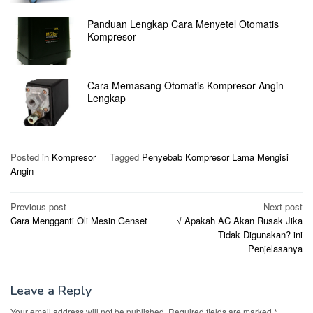
Panduan Lengkap Cara Menyetel Otomatis
Kompresor
Cara Memasang Otomatis Kompresor Angin
Lengkap
Posted in
Kompresor
Tagged
Penyebab Kompresor Lama Mengisi
Angin
Post
Previous post
Next post
Cara Mengganti Oli Mesin Genset
√ Apakah AC Akan Rusak Jika
navigation
Tidak Digunakan? ini
Penjelasanya
Leave a Reply
Your email address will not be published.
Required fields are marked
*