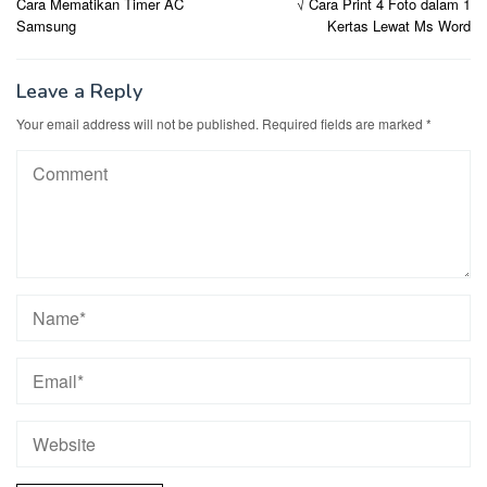
Cara Mematikan Timer AC
√ Cara Print 4 Foto dalam 1
navigation
Samsung
Kertas Lewat Ms Word
Leave a Reply
Your email address will not be published.
Required fields are marked
*