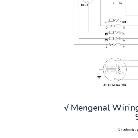
√ Mengenal Wiring
By
administra