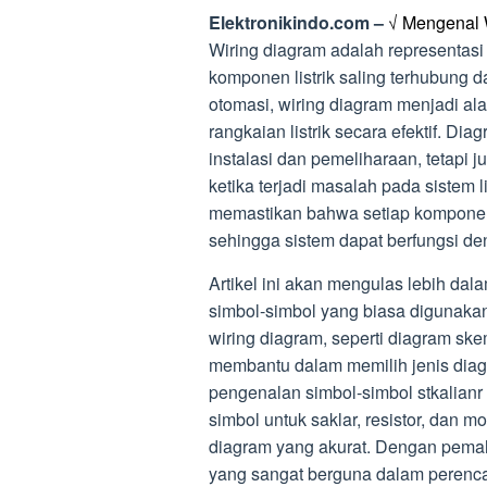
Elektronikindo.com –
√ Mengenal W
Wiring diagram adalah representa
komponen listrik saling terhubung 
otomasi, wiring diagram menjadi a
rangkaian listrik secara efektif. Di
instalasi dan pemeliharaan, tetapi j
ketika terjadi masalah pada sistem 
memastikan bahwa setiap komponen 
sehingga sistem dapat berfungsi d
Artikel ini akan mengulas lebih dala
simbol-simbol yang biasa digunaka
wiring diagram, seperti diagram ske
membantu dalam memilih jenis diagr
pengenalan simbol-simbol stkalianr
simbol untuk saklar, resistor, dan
diagram yang akurat. Dengan pemah
yang sangat berguna dalam perencana