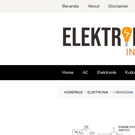
Skip
Beranda
About
Disclaimer
to
content
Home
AC
Elektronik
Kulk
HOMEPAGE
/
ELEKTRONIK
/
√ MENGENAL 