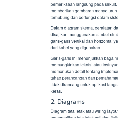
pemeriksaan langsung pada sirkuit.
memberikan gambaran menyeluruh 
terhubung dan berfungsi dalam sist
Dalam diagram skema, peralatan d
disajikan menggunakan simbol-simbol
garis-garis vertikal dan horizontal y
dari kabel yang digunakan.
Garis-garis ini menunjukkan bagaima
memungkinkan teknisi atau insinyu
memerlukan detail tentang impleme
tahap perancangan dan pemahaman k
tidak dirancang untuk aplikasi lang
keras.
2. Diagrams
Diagram tata letak atau wiring layo
menampilkan tata letak asli dan fisik