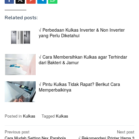
Related posts:
√ Perbedaan Kulkas Inverter & Non Inverter
yang Perlu Diketahui
√ Cara Membersihkan Kulkas agar Terhindar
dari Bakteri & Jamur
√ Pintu Kulkas Tidak Rapat? Berikut Cara
Memperbaikinya
Posted in
Kulkas
Tagged
Kulkas
Post
Previous post
Next post
Cara Mudah Setting Nex Parabola
√ Rekomendasi Printer Harga 3