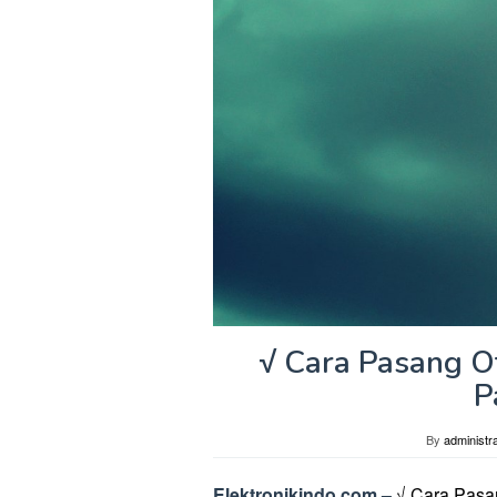
√ Cara Pasang O
P
By
administra
Elektronikindo.com –
√ Cara Pasa