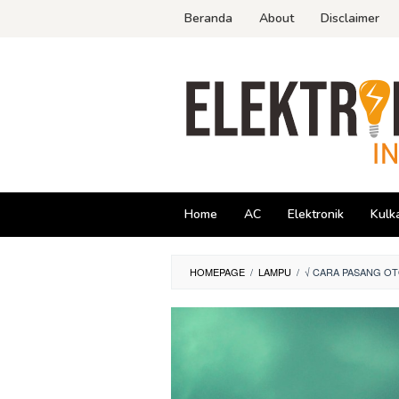
Skip
Beranda
About
Disclaimer
to
content
Home
AC
Elektronik
Kulk
HOMEPAGE
/
LAMPU
/
√ CARA PASANG OT