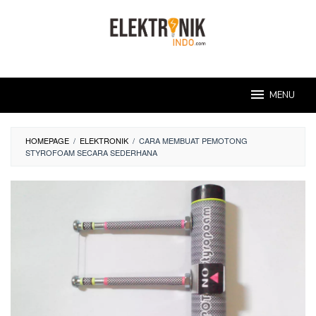
Skip
to
content
MENU
HOMEPAGE
/
ELEKTRONIK
/
CARA MEMBUAT PEMOTONG
STYROFOAM SECARA SEDERHANA