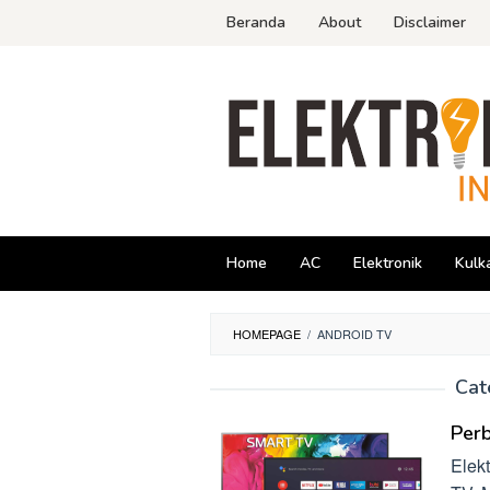
Skip
Beranda
About
Disclaimer
to
content
Home
AC
Elektronik
Kulk
HOMEPAGE
/
ANDROID TV
Cat
Per
Elek