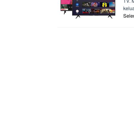
TV. 
kelu
Sel