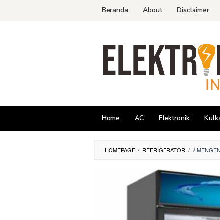
Skip
Beranda
About
Disclaimer
to
content
Home
AC
Elektronik
Kulk
HOMEPAGE
/
REFRIGERATOR
/
√ MENGEN