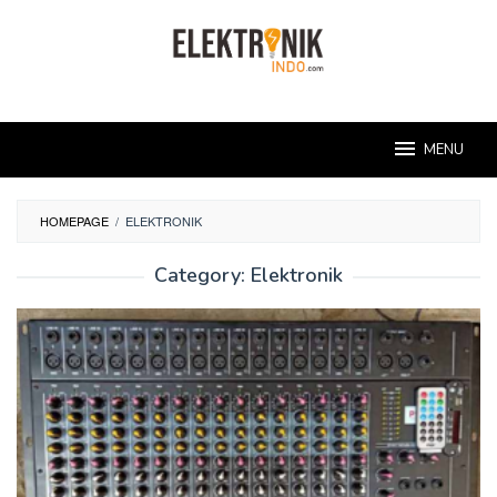
Skip
to
content
MENU
HOMEPAGE
/
ELEKTRONIK
Category:
Elektronik