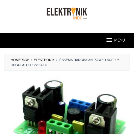
Skip
to
content
MENU
HOMEPAGE
/
ELEKTRONIK
/
√ SKEMA RANGKAIAN POWER SUPPLY
REGULATOR 12V 3A CT