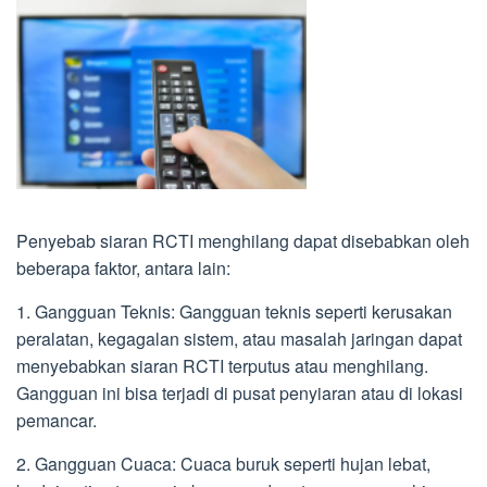
Penyebab siaran RCTI menghilang dapat disebabkan oleh
beberapa faktor, antara lain:
1. Gangguan Teknis: Gangguan teknis seperti kerusakan
peralatan, kegagalan sistem, atau masalah jaringan dapat
menyebabkan siaran RCTI terputus atau menghilang.
Gangguan ini bisa terjadi di pusat penyiaran atau di lokasi
pemancar.
2. Gangguan Cuaca: Cuaca buruk seperti hujan lebat,