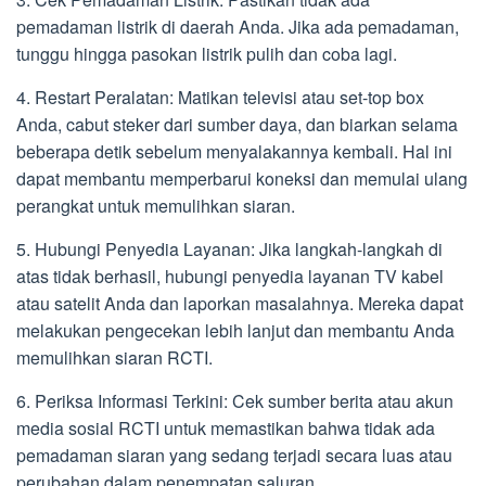
pemadaman listrik di daerah Anda. Jika ada pemadaman,
tunggu hingga pasokan listrik pulih dan coba lagi.
4. Restart Peralatan: Matikan televisi atau set-top box
Anda, cabut steker dari sumber daya, dan biarkan selama
beberapa detik sebelum menyalakannya kembali. Hal ini
dapat membantu memperbarui koneksi dan memulai ulang
perangkat untuk memulihkan siaran.
5. Hubungi Penyedia Layanan: Jika langkah-langkah di
atas tidak berhasil, hubungi penyedia layanan TV kabel
atau satelit Anda dan laporkan masalahnya. Mereka dapat
melakukan pengecekan lebih lanjut dan membantu Anda
memulihkan siaran RCTI.
6. Periksa Informasi Terkini: Cek sumber berita atau akun
media sosial RCTI untuk memastikan bahwa tidak ada
pemadaman siaran yang sedang terjadi secara luas atau
perubahan dalam penempatan saluran.