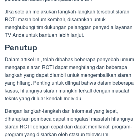
Jika setelah melakukan langkah-langkah tersebut siaran
RCTI masih belum kembali, disarankan untuk
menghubungi tim dukungan pelanggan penyedia layanan
TV Anda untuk bantuan lebih lanjut.
Penutup
Dalam artikel ini, telah dibahas beberapa penyebab umum
mengapa siaran RCTI dapat menghilang dan beberapa
langkah yang dapat diambil untuk mengembalikan siaran
yang hilang. Penting untuk diingat bahwa dalam beberapa
kasus, hilangnya siaran mungkin terkait dengan masalah
teknis yang di luar kendali individu.
Dengan langkah-langkah dan informasi yang tepat,
diharapkan pembaca dapat mengatasi masalah hilangnya
siaran RCTI dengan cepat dan dapat menikmati program-
program yang disiarkan oleh stasiun televisi ini.