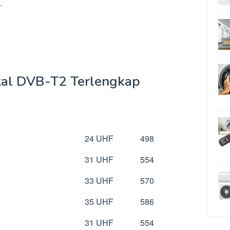
.
tal DVB-T2 Terlengkap
DVB-T2
DVB-T2
(UHF)
(MHZ)
24 UHF
498
31 UHF
554
33 UHF
570
35 UHF
586
31 UHF
554